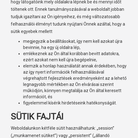
hogy látogatóink mely oldalakra lépnek be és mennyi időt
töltenek ott. Ennek tanulmányozásával a weboldalt jobban
tudjuk igazítani az Ön igényeihez, és még változatosabb
felhasználói élményt tudunk nyújtani Önnek azáltal, hogy a
sütik egyebek mellett
megjegyzik a beállításokat, így nem kell azokat újra
bevinnie, ha egy új oldalra lép,
emlékeznek az Ön által korábban bevitt adatokra,
ezért azokat nem kell újra begépelnie,
elemzik a honlap használatát annak érdekében, hogy
az így nyert információk felhasználásával
végrehajtott fejlesztések eredményeként az a lehető
legnagyobb mértékben az Ön elvárásai szerint
működjön, könnyen megtalálja az Ön által keresett
információt, és
figyelemmel kísérik hirdetéseink hatékonyságát.
SÜTIK FAJTÁI
Weboldalunkon kétféle sütit használhatunk: „session”
(„munkamenet sütiket”) vagy „persistent” („állandó