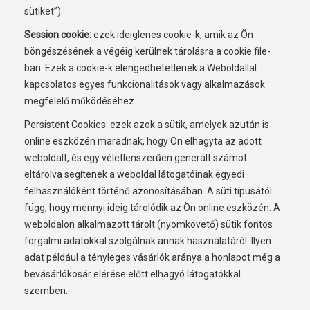
sütiket”).
Session cookie:
ezek ideiglenes cookie-k, amik az Ön
böngészésének a végéig kerülnek tárolásra a cookie file-
ban. Ezek a cookie-k elengedhetetlenek a Weboldallal
kapcsolatos egyes funkcionalitások vagy alkalmazások
megfelelő működéséhez.
Persistent Cookies: ezek azok a sütik, amelyek azután is
online eszközén maradnak, hogy Ön elhagyta az adott
weboldalt, és egy véletlenszerűen generált számot
eltárolva segítenek a weboldal látogatóinak egyedi
felhasználóként történő azonosításában. A süti típusától
függ, hogy mennyi ideig tárolódik az Ön online eszközén. A
weboldalon alkalmazott tárolt (nyomkövető) sütik fontos
forgalmi adatokkal szolgálnak annak használatáról. Ilyen
adat például a tényleges vásárlók aránya a honlapot még a
bevásárlókosár elérése előtt elhagyó látogatókkal
szemben.