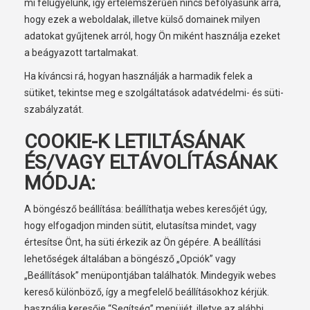
mi felügyelünk, így értelemszerűen nincs befolyásunk arra,
hogy ezek a weboldalak, illetve külső domainek milyen
adatokat gyűjtenek arról, hogy Ön miként használja ezeket
a beágyazott tartalmakat.
Ha kíváncsi rá, hogyan használják a harmadik felek a
sütiket, tekintse meg e szolgáltatások adatvédelmi- és süti-
szabályzatát.
COOKIE-K LETILTÁSÁNAK
ÉS/VAGY ELTÁVOLÍTÁSÁNAK
MÓDJA:
A böngésző beállítása: beállíthatja webes keresőjét úgy,
hogy elfogadjon minden sütit, elutasítsa mindet, vagy
értesítse Önt, ha süti érkezik az Ön gépére. A beállítási
lehetőségek általában a böngésző „Opciók” vagy
„Beállítások” menüpontjában találhatók. Mindegyik webes
kereső különböző, így a megfelelő beállításokhoz kérjük.
használja keresője “Segítség” menüjét, illetve az alábbi