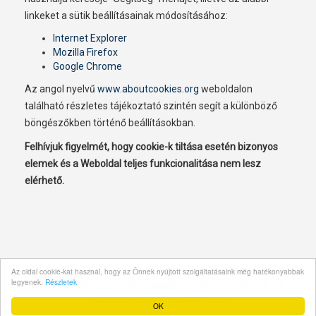
linkeket a sütik beállításainak módosításához:
Internet Explorer
Mozilla Firefox
Google Chrome
Az angol nyelvű
www.aboutcookies.org
weboldalon
található részletes tájékoztató szintén segít a különböző
böngészőkben történő beállításokban.
Felhívjuk figyelmét, hogy cookie-k tiltása esetén bizonyos
elemek és a Weboldal teljes funkcionalitása nem lesz
elérhető.
Az oldal cookie-kat használ, hogy az Önnek nyújtott szolgáltatásaink még hatékonyabbak
legyenek.
Részletek
© 2026 Exiom.hu napelem panelek
Exiom.hu
| Minden jog
fenntartva! |
Cookie szabályzat
OK